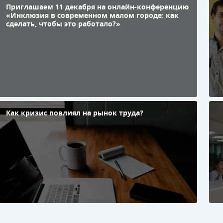
Приглашаем 11 декабря на онлайн-конференцию
К
«Инклюзия в современном малом городе: как
«
сделать, чтобы это работало?»
д
н
р
и
А
З
Как кризис повлиял на рынок труда?
П
п
в
в
м
и
M