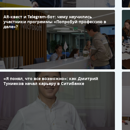
AR-квест и Telegram-бот: чему научились
Н
участники программы «Попробуй профессию в
м
деле»?
п
ф
к
«
к
Н
«Я понял, что все возможно»: как Дмитрий
О
Туниеков начал карьеру в Ситибанке
о
к
п
М