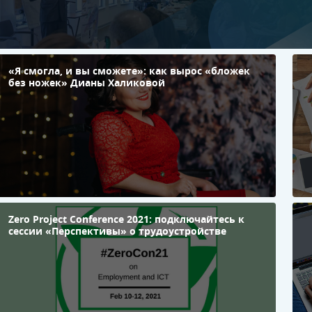
«Я смогла, и вы сможете»: как вырос «бложек
«
без ножек» Дианы Халиковой
к
М
с
с
к
т
Zero Project Conference 2021: подключайтесь к
П
сессии «Перспективы» о трудоустройстве
г
о
в
S
п
з
д