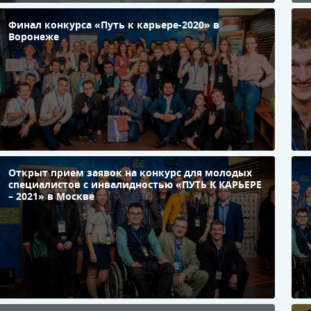
Финал конкурса «Путь к карьере-2020» в
«
Воронеже
Е
к
п
н
Открыт прием заявок на конкурс для молодых
О
специалистов с инвалидностью «ПУТЬ К КАРЬЕРЕ
з
– 2021» в Москве
к
м
с
и
«
К
в