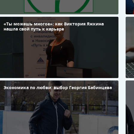
ф
«Ты можешь многое»: как Виктория Яжкина
Д
нашла свой путь к карьере
б
п
и
С
б
в
и
Экономика по любви: выбор Георгия Бабинцева
«
г
р
о
н
п
к
Г
Л