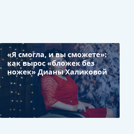
«Я смогла, и вы сможете»:
как вырос «бложек без
ножек» Дианы Халиковой