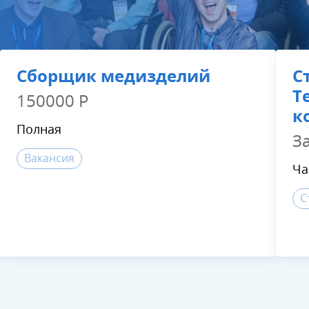
Сборщик медизделий
С
Т
150000 Р
к
Полная
З
Вакансия
Ча
С