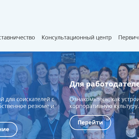
ставничество
Консультационный центр
Первич
Для работодател
й для соискателей с
Ознакомьтесь, как устро
бственное резюме и
корпоративную культуру.
Перейти
ние