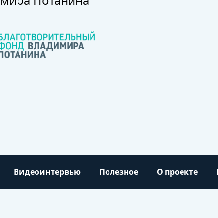
имира Потанина
Видеоинтервью
Полезное
О проекте