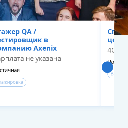
тажер QA /
Специ
естировщик в
цент
омпанию Axenix
40000
арплата не указана
Полная
стичная
Ваканс
тажировка