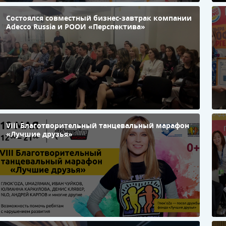
Состоялся совместный бизнес-завтрак компании
«
Adecco Russia и РООИ «Перспектива»
р
п
Я
в
м
и
VIII Благотворительный танцевальный марафон
О
«Лучшие друзья»
р
н
в