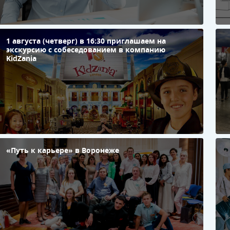
​1 августа (четверг) в 16:30 приглашаем на
П
экскурсию с собеседованием в компанию
э
KidZania
с
в
п
р
К
«Путь к карьере» в Воронеже
П
н
э
в
«