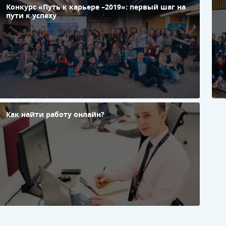
Конкурс «Путь к карьере –2019»: первый шаг на
Ф
пути к успеху
п
к
м
с
и
«
к
К
п
с
в
к
Как найти работу онлайн?