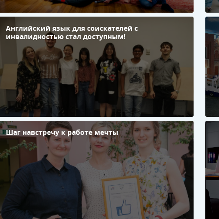
Английский язык для соискателей с
Э
инвалидностью стал доступным!
в
Шаг навстречу к работе мечты
О
г