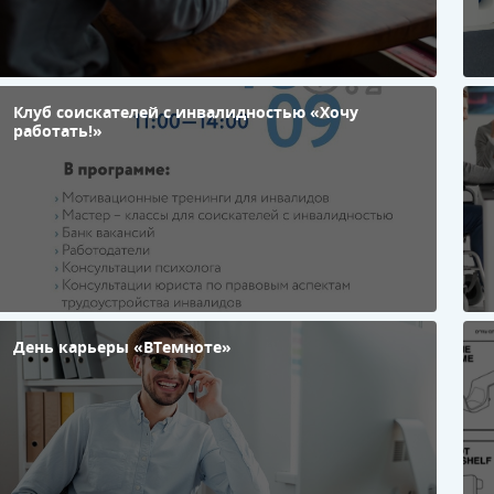
​Клуб соискателей с инвалидностью «Хочу
Д
работать!»
т
День карьеры «ВТемноте»
Э
к
п
т
д