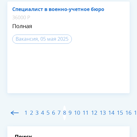
Специалист в военно-учетное бюро
36000 Р
Полная
Вакансия, 05 мая 2025
1
2
3
4
5
6
7
8
9
10
11
12
13
14
15
16
1